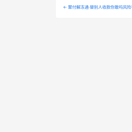
← 聚付解冻通·替别人收款你敢吗风险