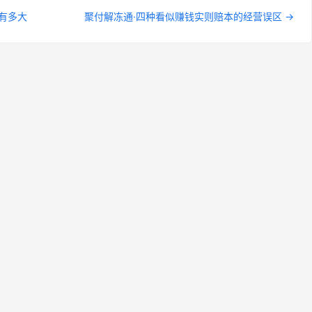
有多大
聚付解冻通·四种看似赚钱实则赔本的经营误区 →