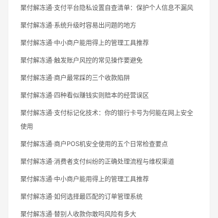
聚付解冻通·支付平台隐私设置自查清单：保护个人信息不漏风
聚付解冻通·系统升级时容易出问题的地方
聚付解冻通·中小商户能用得上的管理工具推荐
聚付解冻通·触发账户风控的常见操作要避免
聚付解冻通·商户最常踩的三个收款陷阱
聚付解冻通·四种看似赚钱实则赔本的经营误区
聚付解冻通·支付标记化技术：你的银行卡号为何能在网上安全
使用
聚付解冻通·商户POS机安全使用的五个日常检查要点
聚付解冻通·消费者支付纠纷的正确处理流程与维权渠道
聚付解冻通·中小商户能用得上的管理工具推荐
聚付解冻通·如何选择最匹配的订单管理系统
聚付解冻通·替别人收款你敢吗风险有多大