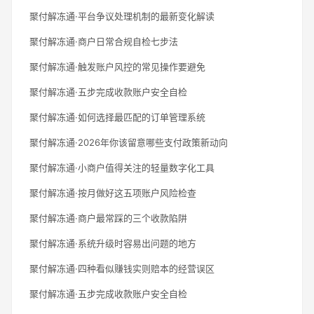
聚付解冻通·平台争议处理机制的最新变化解读
聚付解冻通·商户日常合规自检七步法
聚付解冻通·触发账户风控的常见操作要避免
聚付解冻通·五步完成收款账户安全自检
聚付解冻通·如何选择最匹配的订单管理系统
聚付解冻通·2026年你该留意哪些支付政策新动向
聚付解冻通·小商户值得关注的轻量数字化工具
聚付解冻通·按月做好这五项账户风险检查
聚付解冻通·商户最常踩的三个收款陷阱
聚付解冻通·系统升级时容易出问题的地方
聚付解冻通·四种看似赚钱实则赔本的经营误区
聚付解冻通·五步完成收款账户安全自检