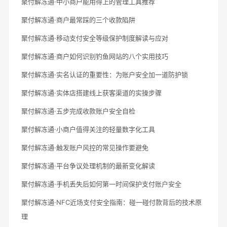
聚付解冻通·中小商户能用得上的管理工具推荐
聚付解冻通·商户最常踩的三个收款陷阱
聚付解冻通·移动支付安全等级保护制度解读与应对
聚付解冻通·商户如何识别钓鱼网站的八个实用技巧
聚付解冻通·实名认证的重要性：为账户安全加一道防护锁
聚付解冻通·实体店搭建线上获客渠道的实操步骤
聚付解冻通·五步完成收款账户安全自检
聚付解冻通·小商户值得关注的轻量数字化工具
聚付解冻通·触发账户风控的常见操作要避免
聚付解冻通·平台争议处理机制的最新变化解读
聚付解冻通·手机丢失后如何第一时间保护支付账户安全
聚付解冻通·NFC近场支付安全指南：碰一碰付款背后的技术原
理