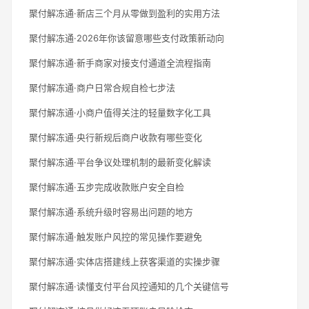
聚付解冻通·新店三个月从零做到盈利的实用方法
聚付解冻通·2026年你该留意哪些支付政策新动向
聚付解冻通·新手商家对接支付通道全流程指南
聚付解冻通·商户日常合规自检七步法
聚付解冻通·小商户值得关注的轻量数字化工具
聚付解冻通·央行新规后商户收款有哪些变化
聚付解冻通·平台争议处理机制的最新变化解读
聚付解冻通·五步完成收款账户安全自检
聚付解冻通·系统升级时容易出问题的地方
聚付解冻通·触发账户风控的常见操作要避免
聚付解冻通·实体店搭建线上获客渠道的实操步骤
聚付解冻通·读懂支付平台风控通知的几个关键信号