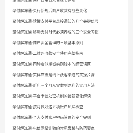
聚付解冻通·央行新规后商户收款有哪些变化
聚付解冻通·读懂支付平台风控通知的几个关键信号
聚付解冻通·移动支付时代必须养成的五个安全习惯
聚付解冻通·商户资金管理的三项基本原则
聚付解冻通·二维码收款安全使用完整指南
聚付解冻通·四种看似赚钱实则赔本的经营误区
聚付解冻通·实体店搭建线上获客渠道的实操步骤
聚付解冻通·新店三个月从零做到盈利的实用方法
聚付解冻通·平台争议处理机制的最新变化解读
聚付解冻通·按月做好这五项账户风险检查
聚付解冻通·个人支付账户密码管理的安全守则
聚付解冻通·电信网络诈骗的常见套路与防范要点