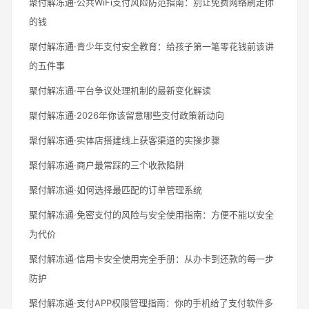
聚付解冻通·公共WiFi支付风险防范指南：别让免费网络刷走你
的钱
聚付解冻通·青少年支付安全教育：给孩子第一笔零花钱前该讲
的五件事
聚付解冻通·平台争议处理机制的最新变化解读
聚付解冻通·2026年你该留意哪些支付政策新动向
聚付解冻通·实体店搭建线上获客渠道的实操步骤
聚付解冻通·商户最常踩的三个收款陷阱
聚付解冻通·如何选择最匹配的订单管理系统
聚付解冻通·免密支付的风险与安全使用指南：方便不能以安全
为代价
聚付解冻通·信用卡安全使用完全手册：从办卡到还款的每一步
防护
聚付解冻通·支付APP权限管理指南：你的手机给了支付软件多