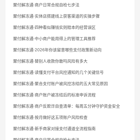
聚付解冻通·商户日常合规自检七步法
聚付解冻通·实体店搭建线上获客渠道的实操步骤
聚付解冻通·四种看似赚钱实则赔本的经营误区
聚付解冻通·中小商户能用得上的管理工具推荐
聚付解冻通·2026年你该留意哪些支付政策新动向
聚付解冻通·替别人收款你敢吗风险有多大
聚付解冻通·读懂支付平台风控通知的几个关键信号
聚付解冻通·聚合支付账户被风控冻结的五大常见原因
聚付解冻通·商户账户被冻结后的标准申诉流程
聚付解冻通·商户反欺诈自查清单：每周五分钟守护资金安全
聚付解冻通·按月做好这五项账户风险检查
聚付解冻通·新手商家对接支付通道全流程指南
聚付解冻通·商户日常合规自检七步法