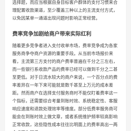
选择题，而应当根据自身目标客户群体的支付习惯来合
理配置收款渠道，至少覆盖三种以上的主流支付方式，
以免因某单一通道出现问题时影响正常经营。
费率竞争加剧给商户带来实际红利
随着更多竞争者进入支付收单市场，费率竞争成为各家
服务商争夺商户资源的重要手段。从当前市场报价来
看，主流第三方支付的商户费率普遍在千分之三左右，
而一些银行系收款产品的费率已经可以做到千分之二甚
至更低。对于日流水较大的商户来说，一个百分点的费
率差异在一年下来可能就是数千甚至上万元的成本差
距。然而商户在选择支付服务商时不能仅盯着费率这一
个指标，还需要综合考量到账时效、系统稳定性、客服
响应速度和退款处理效率等维度。部分低费率服务商可
能会在到账时效上做文章，或者系统维护频率较高影响
正常收款，这些隐性成本往往比明面上的费率高出一两