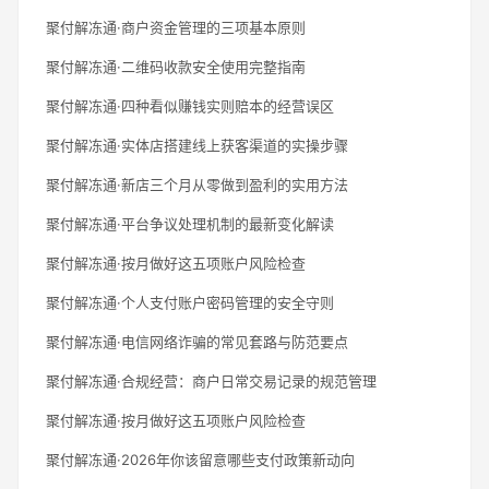
聚付解冻通·商户资金管理的三项基本原则
聚付解冻通·二维码收款安全使用完整指南
聚付解冻通·四种看似赚钱实则赔本的经营误区
聚付解冻通·实体店搭建线上获客渠道的实操步骤
聚付解冻通·新店三个月从零做到盈利的实用方法
聚付解冻通·平台争议处理机制的最新变化解读
聚付解冻通·按月做好这五项账户风险检查
聚付解冻通·个人支付账户密码管理的安全守则
聚付解冻通·电信网络诈骗的常见套路与防范要点
聚付解冻通·合规经营：商户日常交易记录的规范管理
聚付解冻通·按月做好这五项账户风险检查
聚付解冻通·2026年你该留意哪些支付政策新动向