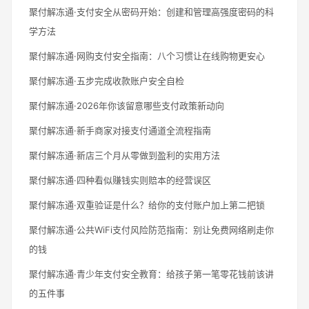
聚付解冻通·支付安全从密码开始：创建和管理高强度密码的科
学方法
聚付解冻通·网购支付安全指南：八个习惯让在线购物更安心
聚付解冻通·五步完成收款账户安全自检
聚付解冻通·2026年你该留意哪些支付政策新动向
聚付解冻通·新手商家对接支付通道全流程指南
聚付解冻通·新店三个月从零做到盈利的实用方法
聚付解冻通·四种看似赚钱实则赔本的经营误区
聚付解冻通·双重验证是什么？给你的支付账户加上第二把锁
聚付解冻通·公共WiFi支付风险防范指南：别让免费网络刷走你
的钱
聚付解冻通·青少年支付安全教育：给孩子第一笔零花钱前该讲
的五件事