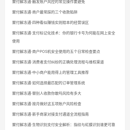
聚付解冻通·触发账户风控的常见操作要避免
聚付解冻通·商户最常踩的三个收款陷阱
聚付解冻通·四种看似赚钱实则赔本的经营误区
聚付解冻通·支付标记化技术：你的银行卡号为何能在网上安全
使用
聚付解冻通·商户POS机安全使用的五个日常检查要点
聚付解冻通·消费者支付纠纷的正确处理流程与维权渠道
聚付解冻通·中小商户能用得上的管理工具推荐
聚付解冻通·如何选择最匹配的订单管理系统
聚付解冻通·替别人收款你敢吗风险有多大
聚付解冻通·按月做好这五项账户风险检查
聚付解冻通·新手商家对接支付通道全流程指南
聚付解冻通·生物识别支付安全解析：指纹与虹膜识别谁更可靠