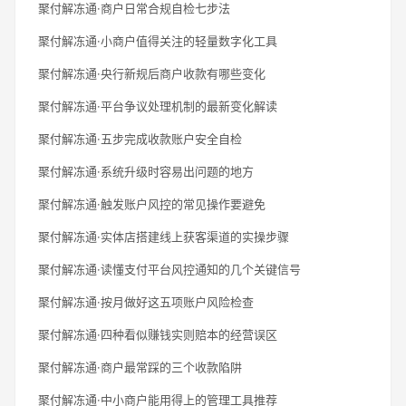
聚付解冻通·商户日常合规自检七步法
聚付解冻通·小商户值得关注的轻量数字化工具
聚付解冻通·央行新规后商户收款有哪些变化
聚付解冻通·平台争议处理机制的最新变化解读
聚付解冻通·五步完成收款账户安全自检
聚付解冻通·系统升级时容易出问题的地方
聚付解冻通·触发账户风控的常见操作要避免
聚付解冻通·实体店搭建线上获客渠道的实操步骤
聚付解冻通·读懂支付平台风控通知的几个关键信号
聚付解冻通·按月做好这五项账户风险检查
聚付解冻通·四种看似赚钱实则赔本的经营误区
聚付解冻通·商户最常踩的三个收款陷阱
聚付解冻通·中小商户能用得上的管理工具推荐