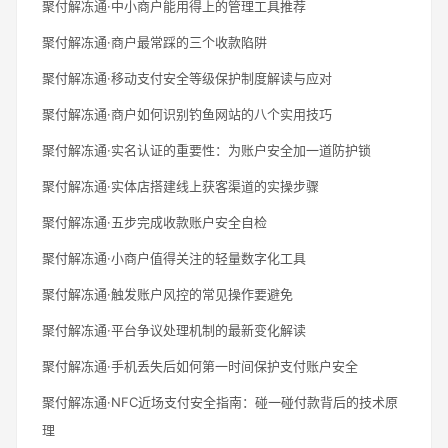
聚付解冻通·中小商户能用得上的管理工具推荐
聚付解冻通·商户最常踩的三个收款陷阱
聚付解冻通·移动支付安全等级保护制度解读与应对
聚付解冻通·商户如何识别钓鱼网站的八个实用技巧
聚付解冻通·实名认证的重要性：为账户安全加一道防护锁
聚付解冻通·实体店搭建线上获客渠道的实操步骤
聚付解冻通·五步完成收款账户安全自检
聚付解冻通·小商户值得关注的轻量数字化工具
聚付解冻通·触发账户风控的常见操作要避免
聚付解冻通·平台争议处理机制的最新变化解读
聚付解冻通·手机丢失后如何第一时间保护支付账户安全
聚付解冻通·NFC近场支付安全指南：碰一碰付款背后的技术原
理