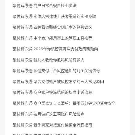
聚付解冻通·商户日常合规自检七步法
聚付解冻通·实体店搭建线上获客渠道的实操步骤
聚付解冻通·四种看似赚钱实则赔本的经营误区
聚付解冻通·中小商户能用得上的管理工具推荐
聚付解冻通·2026年你该留意哪些支付政策新动向
聚付解冻通·替别人收款你敢吗风险有多大
聚付解冻通·读懂支付平台风控通知的几个关键信号
聚付解冻通·聚合支付账户被风控冻结的五大常见原因
聚付解冻通·商户账户被冻结后的标准申诉流程
聚付解冻通·商户反欺诈自查清单：每周五分钟守护资金安全
聚付解冻通·按月做好这五项账户风险检查
聚付解冻通·新手商家对接支付通道全流程指南