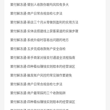
聚付解冻通·替别人收款你敢吗风险有多大
聚付解冻通·商户日常合规自检七步法
聚付解冻通·新店三个月从零做到盈利的实用方法
聚付解冻通·实体店搭建线上获客渠道的实操步骤
聚付解冻通·系统升级时容易出问题的地方
聚付解冻通·五步完成收款账户安全自检
聚付解冻通·新手商家对接支付通道全流程指南
聚付解冻通·四种看似赚钱实则赔本的经营误区
聚付解冻通·触发账户风控的常见操作要避免
聚付解冻通·商户日常合规自检七步法
聚付解冻通·商户最常踩的三个收款陷阱
聚付解冻通·四种看似赚钱实则赔本的经营误区