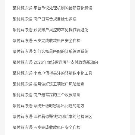
聚付解冻通·平台争议处理机制的最新变化解读
聚付解冻通·商户日常合规自检七步法
聚付解冻通·触发账户风控的常见操作要避免
聚付解冻通·五步完成收款账户安全自检
聚付解冻通·如何选择最匹配的订单管理系统
聚付解冻通·2026年你该留意哪些支付政策新动向
聚付解冻通·小商户值得关注的轻量数字化工具
聚付解冻通·按月做好这五项账户风险检查
聚付解冻通·商户最常踩的三个收款陷阱
聚付解冻通·系统升级时容易出问题的地方
聚付解冻通·四种看似赚钱实则赔本的经营误区
聚付解冻通·五步完成收款账户安全自检