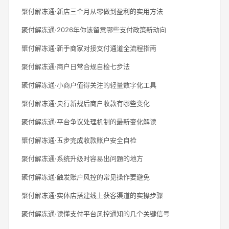
聚付解冻通·新店三个月从零做到盈利的实用方法
聚付解冻通·2026年你该留意哪些支付政策新动向
聚付解冻通·新手商家对接支付通道全流程指南
聚付解冻通·商户日常合规自检七步法
聚付解冻通·小商户值得关注的轻量数字化工具
聚付解冻通·央行新规后商户收款有哪些变化
聚付解冻通·平台争议处理机制的最新变化解读
聚付解冻通·五步完成收款账户安全自检
聚付解冻通·系统升级时容易出问题的地方
聚付解冻通·触发账户风控的常见操作要避免
聚付解冻通·实体店搭建线上获客渠道的实操步骤
聚付解冻通·读懂支付平台风控通知的几个关键信号