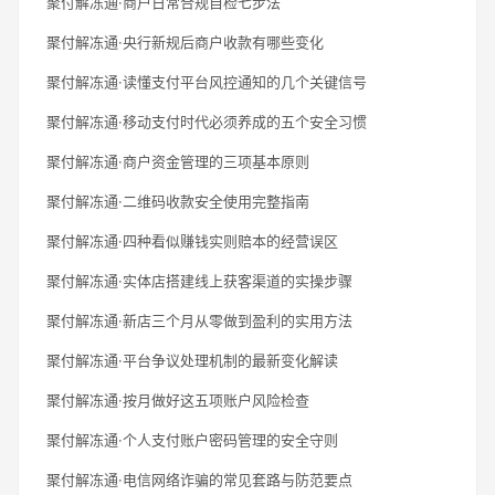
聚付解冻通·商户日常合规自检七步法
聚付解冻通·央行新规后商户收款有哪些变化
聚付解冻通·读懂支付平台风控通知的几个关键信号
聚付解冻通·移动支付时代必须养成的五个安全习惯
聚付解冻通·商户资金管理的三项基本原则
聚付解冻通·二维码收款安全使用完整指南
聚付解冻通·四种看似赚钱实则赔本的经营误区
聚付解冻通·实体店搭建线上获客渠道的实操步骤
聚付解冻通·新店三个月从零做到盈利的实用方法
聚付解冻通·平台争议处理机制的最新变化解读
聚付解冻通·按月做好这五项账户风险检查
聚付解冻通·个人支付账户密码管理的安全守则
聚付解冻通·电信网络诈骗的常见套路与防范要点