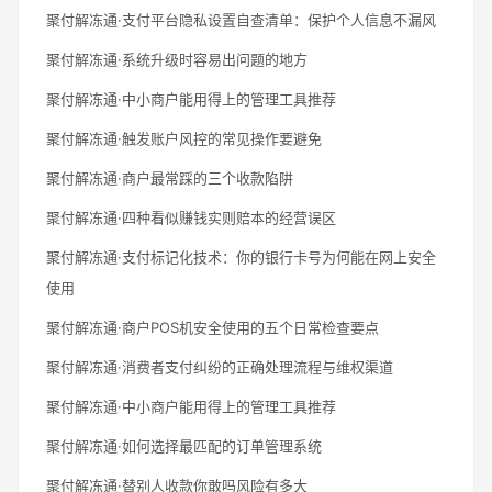
聚付解冻通·支付平台隐私设置自查清单：保护个人信息不漏风
聚付解冻通·系统升级时容易出问题的地方
聚付解冻通·中小商户能用得上的管理工具推荐
聚付解冻通·触发账户风控的常见操作要避免
聚付解冻通·商户最常踩的三个收款陷阱
聚付解冻通·四种看似赚钱实则赔本的经营误区
聚付解冻通·支付标记化技术：你的银行卡号为何能在网上安全
使用
聚付解冻通·商户POS机安全使用的五个日常检查要点
聚付解冻通·消费者支付纠纷的正确处理流程与维权渠道
聚付解冻通·中小商户能用得上的管理工具推荐
聚付解冻通·如何选择最匹配的订单管理系统
聚付解冻通·替别人收款你敢吗风险有多大