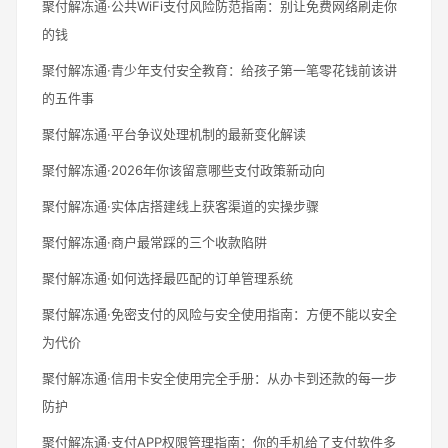
聚付解冻通·公共WiFi支付风险防范指南：别让免费网络刷走你
的钱
聚付解冻通·青少年支付安全教育：给孩子第一笔零花钱前该讲
的五件事
聚付解冻通·平台争议处理机制的最新变化解读
聚付解冻通·2026年你该留意哪些支付政策新动向
聚付解冻通·实体店搭建线上获客渠道的实操步骤
聚付解冻通·商户最常踩的三个收款陷阱
聚付解冻通·如何选择最匹配的订单管理系统
聚付解冻通·免密支付的风险与安全使用指南：方便不能以安全
为代价
聚付解冻通·信用卡安全使用完全手册：从办卡到还款的每一步
防护
聚付解冻通·支付APP权限管理指南：你的手机给了支付软件多