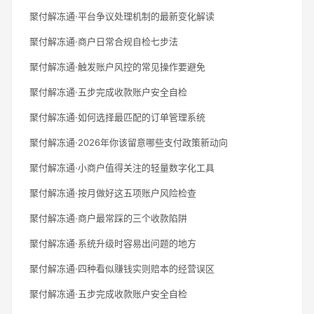
聚付解冻通·平台争议处理机制的最新变化解读
聚付解冻通·商户日常合规自检七步法
聚付解冻通·触发账户风控的常见操作要避免
聚付解冻通·五步完成收款账户安全自检
聚付解冻通·如何选择最匹配的订单管理系统
聚付解冻通·2026年你该留意哪些支付政策新动向
聚付解冻通·小商户值得关注的轻量数字化工具
聚付解冻通·按月做好这五项账户风险检查
聚付解冻通·商户最常踩的三个收款陷阱
聚付解冻通·系统升级时容易出问题的地方
聚付解冻通·四种看似赚钱实则赔本的经营误区
聚付解冻通·五步完成收款账户安全自检