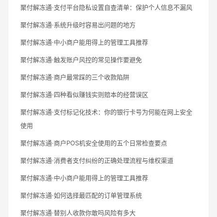
聚付解冻通·支付平台隐私设置自查清单：保护个人信息不漏风
聚付解冻通·系统升级时容易出问题的地方
聚付解冻通·中小商户能用得上的管理工具推荐
聚付解冻通·触发账户风控的常见操作要避免
聚付解冻通·商户最常踩的三个收款陷阱
聚付解冻通·四种看似赚钱实则赔本的经营误区
聚付解冻通·支付标记化技术：你的银行卡号为何能在网上安全
使用
聚付解冻通·商户POS机安全使用的五个日常检查要点
聚付解冻通·消费者支付纠纷的正确处理流程与维权渠道
聚付解冻通·中小商户能用得上的管理工具推荐
聚付解冻通·如何选择最匹配的订单管理系统
聚付解冻通·替别人收款你敢吗风险有多大