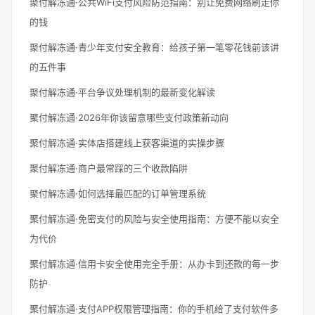
聚付解冻通·公共WiFi支付风险防范指南：别让免费网络刷走你
的钱
聚付解冻通·青少年支付安全教育：给孩子第一笔零花钱前该讲
的五件事
聚付解冻通·平台争议处理机制的最新变化解读
聚付解冻通·2026年你该留意哪些支付政策新动向
聚付解冻通·实体店搭建线上获客渠道的实操步骤
聚付解冻通·商户最常踩的三个收款陷阱
聚付解冻通·如何选择最匹配的订单管理系统
聚付解冻通·免密支付的风险与安全使用指南：方便不能以安全
为代价
聚付解冻通·信用卡安全使用完全手册：从办卡到还款的每一步
防护
聚付解冻通·支付APP权限管理指南：你的手机给了支付软件多