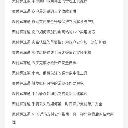
聚付解冻通·中小商户能用得上的管理工具推荐
聚付解冻通·商户最常踩的三个收款陷阱
聚付解冻通·移动支付安全等级保护制度解读与应对
聚付解冻通·商户如何识别钓鱼网站的八个实用技巧
聚付解冻通·实名认证的重要性：为账户安全加一道防护锁
聚付解冻通·实体店搭建线上获客渠道的实操步骤
聚付解冻通·五步完成收款账户安全自检
聚付解冻通·小商户值得关注的轻量数字化工具
聚付解冻通·触发账户风控的常见操作要避免
聚付解冻通·平台争议处理机制的最新变化解读
聚付解冻通·手机丢失后如何第一时间保护支付账户安全
聚付解冻通·NFC近场支付安全指南：碰一碰付款背后的技术原
理