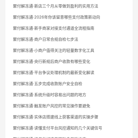
聚付解冻通·新店三个月从零做到盈利的实用方法
聚付解冻通·2026年你该留意哪些支付政策新动向
聚付解冻通·新手商家对接支付通道全流程指南
聚付解冻通·商户日常合规自检七步法
聚付解冻通·小商户值得关注的轻量数字化工具
聚付解冻通·央行新规后商户收款有哪些变化
聚付解冻通·平台争议处理机制的最新变化解读
聚付解冻通·五步完成收款账户安全自检
聚付解冻通·系统升级时容易出问题的地方
聚付解冻通·触发账户风控的常见操作要避免
聚付解冻通·实体店搭建线上获客渠道的实操步骤
聚付解冻通·读懂支付平台风控通知的几个关键信号