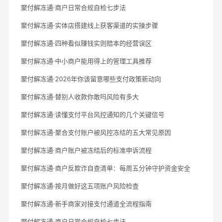
聚付解冻通·商户日常合规自检七步法
聚付解冻通·实体店搭建线上获客渠道的实操步骤
聚付解冻通·四种看似赚钱实则赔本的经营误区
聚付解冻通·中小商户能用得上的管理工具推荐
聚付解冻通·2026年你该留意哪些支付政策新动向
聚付解冻通·替别人收款你敢吗风险有多大
聚付解冻通·读懂支付平台风控通知的几个关键信号
聚付解冻通·聚合支付账户被风控冻结的五大常见原因
聚付解冻通·商户账户被冻结后的标准申诉流程
聚付解冻通·商户反欺诈自查清单：每周五分钟守护资金安全
聚付解冻通·按月做好这五项账户风险检查
聚付解冻通·新手商家对接支付通道全流程指南
聚付解冻通·商户日常合规自检七步法