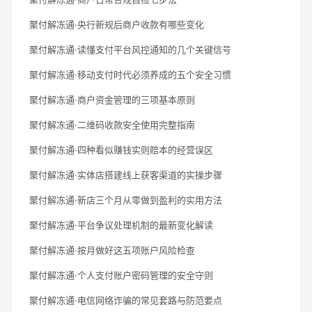
聚付解冻通·央行新规后商户收款有哪些变化
聚付解冻通·读懂支付平台风控通知的几个关键信号
聚付解冻通·移动支付时代必须养成的五个安全习惯
聚付解冻通·商户资金管理的三项基本原则
聚付解冻通·二维码收款安全使用完整指南
聚付解冻通·四种看似赚钱实则赔本的经营误区
聚付解冻通·实体店搭建线上获客渠道的实操步骤
聚付解冻通·新店三个月从零做到盈利的实用方法
聚付解冻通·平台争议处理机制的最新变化解读
聚付解冻通·按月做好这五项账户风险检查
聚付解冻通·个人支付账户密码管理的安全守则
聚付解冻通·电信网络诈骗的常见套路与防范要点