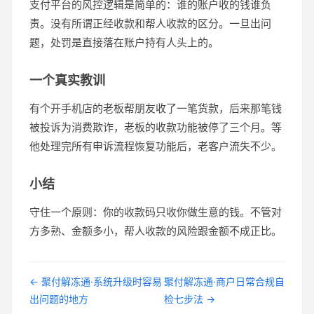
支付平台的风控逻辑是简单的：谁的账户收的钱谁负
责。没有所谓正经收款和帮人收款的区分。一旦出问
题，处罚是直接落在账户持有人头上的。
一个真实教训
有个开手机店的老板帮朋友收了一笔货款，后来那笔钱
被投诉为消费欺诈，老板的收款功能被停了三个月。等
他处理完所有申诉流程恢复功能后，老客户流失不少。
小结
守住一个原则：你的收款码只收你做生意的钱。不管对
方多熟、金额多小，帮人收款的风险跟金额不成正比。
← 聚付解冻通·系统升级时容易
聚付解冻通·商户日常合规自
出问题的地方
检七步法 →