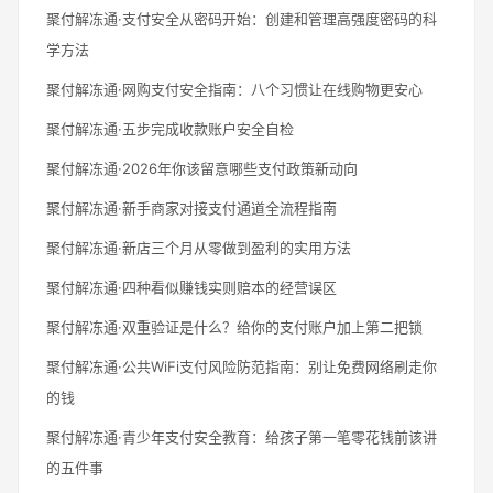
聚付解冻通·支付安全从密码开始：创建和管理高强度密码的科
学方法
聚付解冻通·网购支付安全指南：八个习惯让在线购物更安心
聚付解冻通·五步完成收款账户安全自检
聚付解冻通·2026年你该留意哪些支付政策新动向
聚付解冻通·新手商家对接支付通道全流程指南
聚付解冻通·新店三个月从零做到盈利的实用方法
聚付解冻通·四种看似赚钱实则赔本的经营误区
聚付解冻通·双重验证是什么？给你的支付账户加上第二把锁
聚付解冻通·公共WiFi支付风险防范指南：别让免费网络刷走你
的钱
聚付解冻通·青少年支付安全教育：给孩子第一笔零花钱前该讲
的五件事