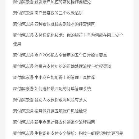
聚付解冻通·触发账户风控的常见操作要避免
聚付解冻通·商户最常踩的三个收款陷阱
聚付解冻通·四种看似赚钱实则赔本的经营误区
聚付解冻通·支付标记化技术：你的银行卡号为何能在网上安全
使用
聚付解冻通·商户POS机安全使用的五个日常检查要点
聚付解冻通·消费者支付纠纷的正确处理流程与维权渠道
聚付解冻通·中小商户能用得上的管理工具推荐
聚付解冻通·如何选择最匹配的订单管理系统
聚付解冻通·替别人收款你敢吗风险有多大
聚付解冻通·按月做好这五项账户风险检查
聚付解冻通·新手商家对接支付通道全流程指南
聚付解冻通·生物识别支付安全解析：指纹与虹膜识别谁更可靠