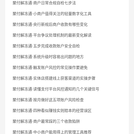
聚付解冻通·商户日常合规自检七步法
聚付解冻通·小商户值得关注的轻量数字化工具
聚付解冻通·央行新规后商户收款有哪些变化
聚付解冻通·平台争议处理机制的最新变化解读
聚付解冻通·五步完成收款账户安全自检
聚付解冻通·系统升级时容易出问题的地方
聚付解冻通·触发账户风控的常见操作要避免
聚付解冻通·实体店搭建线上获客渠道的实操步骤
聚付解冻通·读懂支付平台风控通知的几个关键信号
聚付解冻通·按月做好这五项账户风险检查
聚付解冻通·四种看似赚钱实则赔本的经营误区
聚付解冻通·商户最常踩的三个收款陷阱
聚付解冻通·中小商户能用得上的管理工具推荐