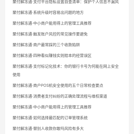
聚付解冻通·支付平台隐私设置自查清单：保护个人信息不漏风
聚付解冻通·系统升级时容易出问题的地方
聚付解冻通·中小商户能用得上的管理工具推荐
聚付解冻通·触发账户风控的常见操作要避免
聚付解冻通·商户最常踩的三个收款陷阱
聚付解冻通·四种看似赚钱实则赔本的经营误区
聚付解冻通·支付标记化技术：你的银行卡号为何能在网上安全
使用
聚付解冻通·商户POS机安全使用的五个日常检查要点
聚付解冻通·消费者支付纠纷的正确处理流程与维权渠道
聚付解冻通·中小商户能用得上的管理工具推荐
聚付解冻通·如何选择最匹配的订单管理系统
聚付解冻通·替别人收款你敢吗风险有多大