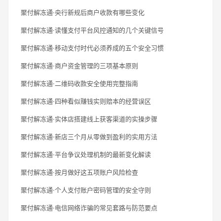
聚付解冻通·央行新规后商户收款有哪些变化
聚付解冻通·读懂支付平台风控通知的几个关键信号
聚付解冻通·移动支付时代必须养成的五个安全习惯
聚付解冻通·商户资金管理的三项基本原则
聚付解冻通·二维码收款安全使用完整指南
聚付解冻通·四种看似赚钱实则赔本的经营误区
聚付解冻通·实体店搭建线上获客渠道的实操步骤
聚付解冻通·新店三个月从零做到盈利的实用方法
聚付解冻通·平台争议处理机制的最新变化解读
聚付解冻通·按月做好这五项账户风险检查
聚付解冻通·个人支付账户密码管理的安全守则
聚付解冻通·电信网络诈骗的常见套路与防范要点