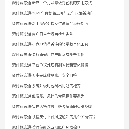
聚付解冻通·新店三个月从零做到盈利的实用方法
聚付解冻通·2026年你该留意哪些支付政策新动向
聚付解冻通·新手商家对接支付通道全流程指南
聚付解冻通·商户日常合规自检七步法
聚付解冻通·小商户值得关注的轻量数字化工具
聚付解冻通·央行新规后商户收款有哪些变化
聚付解冻通·平台争议处理机制的最新变化解读
聚付解冻通·五步完成收款账户安全自检
聚付解冻通·系统升级时容易出问题的地方
聚付解冻通·触发账户风控的常见操作要避免
聚付解冻通·实体店搭建线上获客渠道的实操步骤
聚付解冻通·读懂支付平台风控通知的几个关键信号
聚付解冻通·按月做好这五项账户风险检查