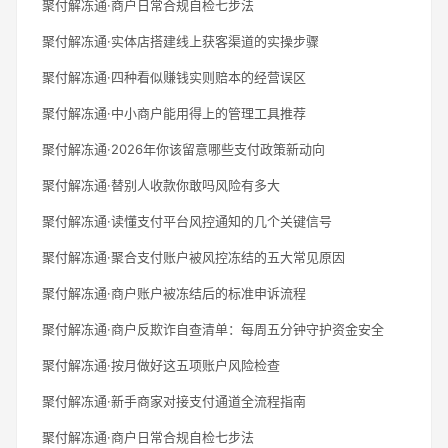
聚付解冻通·商户日常合规自检七步法
聚付解冻通·实体店搭建线上获客渠道的实操步骤
聚付解冻通·四种看似赚钱实则赔本的经营误区
聚付解冻通·中小商户能用得上的管理工具推荐
聚付解冻通·2026年你该留意哪些支付政策新动向
聚付解冻通·替别人收款你敢吗风险有多大
聚付解冻通·读懂支付平台风控通知的几个关键信号
聚付解冻通·聚合支付账户被风控冻结的五大常见原因
聚付解冻通·商户账户被冻结后的标准申诉流程
聚付解冻通·商户反欺诈自查清单：每周五分钟守护资金安全
聚付解冻通·按月做好这五项账户风险检查
聚付解冻通·新手商家对接支付通道全流程指南
聚付解冻通·商户日常合规自检七步法