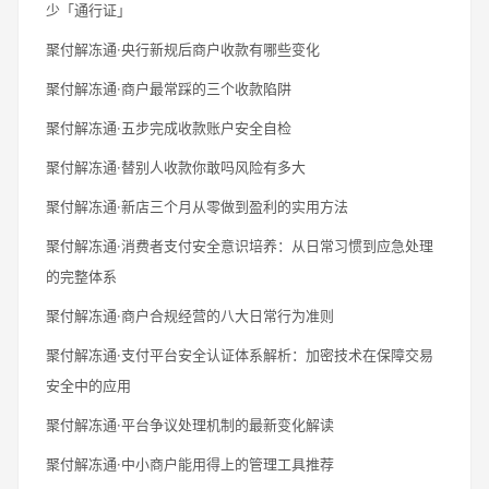
少「通行证」
聚付解冻通·央行新规后商户收款有哪些变化
聚付解冻通·商户最常踩的三个收款陷阱
聚付解冻通·五步完成收款账户安全自检
聚付解冻通·替别人收款你敢吗风险有多大
聚付解冻通·新店三个月从零做到盈利的实用方法
聚付解冻通·消费者支付安全意识培养：从日常习惯到应急处理
的完整体系
聚付解冻通·商户合规经营的八大日常行为准则
聚付解冻通·支付平台安全认证体系解析：加密技术在保障交易
安全中的应用
聚付解冻通·平台争议处理机制的最新变化解读
聚付解冻通·中小商户能用得上的管理工具推荐