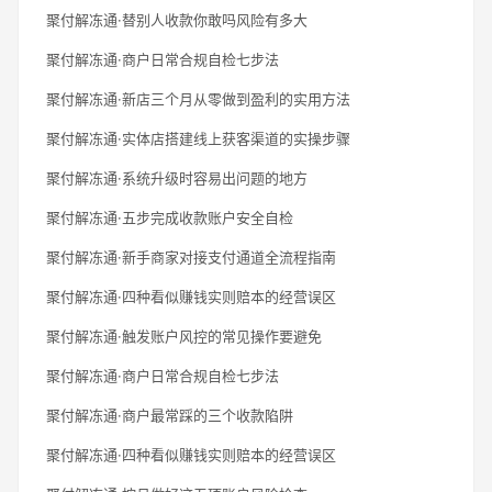
聚付解冻通·替别人收款你敢吗风险有多大
聚付解冻通·商户日常合规自检七步法
聚付解冻通·新店三个月从零做到盈利的实用方法
聚付解冻通·实体店搭建线上获客渠道的实操步骤
聚付解冻通·系统升级时容易出问题的地方
聚付解冻通·五步完成收款账户安全自检
聚付解冻通·新手商家对接支付通道全流程指南
聚付解冻通·四种看似赚钱实则赔本的经营误区
聚付解冻通·触发账户风控的常见操作要避免
聚付解冻通·商户日常合规自检七步法
聚付解冻通·商户最常踩的三个收款陷阱
聚付解冻通·四种看似赚钱实则赔本的经营误区