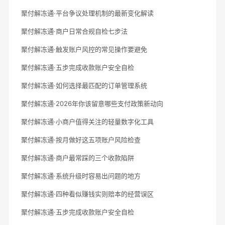
聚付解冻通·平台争议处理机制的最新变化解读
聚付解冻通·商户日常合规自检七步法
聚付解冻通·触发账户风控的常见操作要避免
聚付解冻通·五步完成收款账户安全自检
聚付解冻通·如何选择最匹配的订单管理系统
聚付解冻通·2026年你该留意哪些支付政策新动向
聚付解冻通·小商户值得关注的轻量数字化工具
聚付解冻通·按月做好这五项账户风险检查
聚付解冻通·商户最常踩的三个收款陷阱
聚付解冻通·系统升级时容易出问题的地方
聚付解冻通·四种看似赚钱实则赔本的经营误区
聚付解冻通·五步完成收款账户安全自检