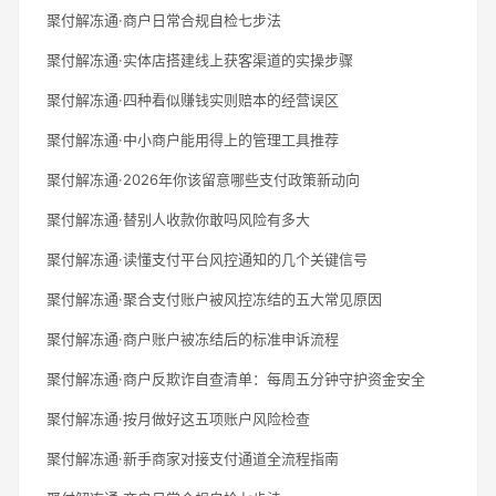
聚付解冻通·商户日常合规自检七步法
聚付解冻通·实体店搭建线上获客渠道的实操步骤
聚付解冻通·四种看似赚钱实则赔本的经营误区
聚付解冻通·中小商户能用得上的管理工具推荐
聚付解冻通·2026年你该留意哪些支付政策新动向
聚付解冻通·替别人收款你敢吗风险有多大
聚付解冻通·读懂支付平台风控通知的几个关键信号
聚付解冻通·聚合支付账户被风控冻结的五大常见原因
聚付解冻通·商户账户被冻结后的标准申诉流程
聚付解冻通·商户反欺诈自查清单：每周五分钟守护资金安全
聚付解冻通·按月做好这五项账户风险检查
聚付解冻通·新手商家对接支付通道全流程指南