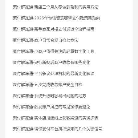
聚付解冻通·新店三个月从零做到盈利的实用方法
聚付解冻通·2026年你该留意哪些支付政策新动向
聚付解冻通·新手商家对接支付通道全流程指南
聚付解冻通·商户日常合规自检七步法
聚付解冻通·小商户值得关注的轻量数字化工具
聚付解冻通·央行新规后商户收款有哪些变化
聚付解冻通·平台争议处理机制的最新变化解读
聚付解冻通·五步完成收款账户安全自检
聚付解冻通·系统升级时容易出问题的地方
聚付解冻通·触发账户风控的常见操作要避免
聚付解冻通·实体店搭建线上获客渠道的实操步骤
聚付解冻通·读懂支付平台风控通知的几个关键信号