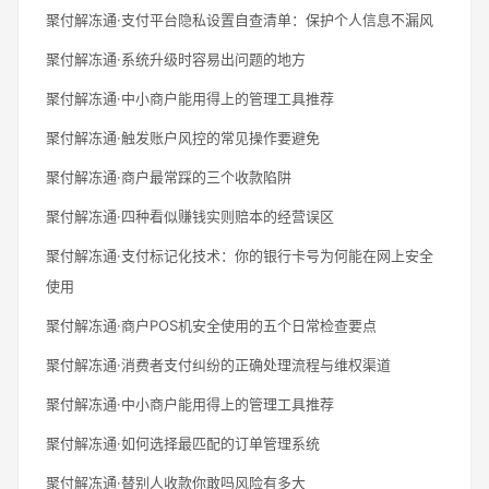
聚付解冻通·支付平台隐私设置自查清单：保护个人信息不漏风
聚付解冻通·系统升级时容易出问题的地方
聚付解冻通·中小商户能用得上的管理工具推荐
聚付解冻通·触发账户风控的常见操作要避免
聚付解冻通·商户最常踩的三个收款陷阱
聚付解冻通·四种看似赚钱实则赔本的经营误区
聚付解冻通·支付标记化技术：你的银行卡号为何能在网上安全
使用
聚付解冻通·商户POS机安全使用的五个日常检查要点
聚付解冻通·消费者支付纠纷的正确处理流程与维权渠道
聚付解冻通·中小商户能用得上的管理工具推荐
聚付解冻通·如何选择最匹配的订单管理系统
聚付解冻通·替别人收款你敢吗风险有多大