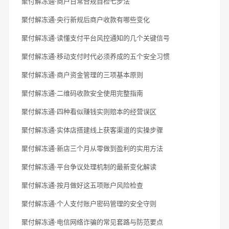
聚付解冻通·商户日常合规自检七步法
聚付解冻通·央行新规后商户收款有哪些变化
聚付解冻通·读懂支付平台风控通知的几个关键信号
聚付解冻通·移动支付时代必须养成的五个安全习惯
聚付解冻通·商户资金管理的三项基本原则
聚付解冻通·二维码收款安全使用完整指南
聚付解冻通·四种看似赚钱实则赔本的经营误区
聚付解冻通·实体店搭建线上获客渠道的实操步骤
聚付解冻通·新店三个月从零做到盈利的实用方法
聚付解冻通·平台争议处理机制的最新变化解读
聚付解冻通·按月做好这五项账户风险检查
聚付解冻通·个人支付账户密码管理的安全守则
聚付解冻通·电信网络诈骗的常见套路与防范要点