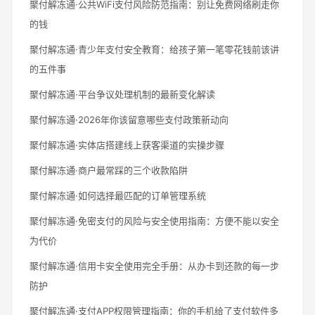
聚付解冻通·公共WiFi支付风险防范指南：别让免费网络刷走你
的钱
聚付解冻通·青少年支付安全教育：给孩子第一笔零花钱前该讲
的五件事
聚付解冻通·平台争议处理机制的最新变化解读
聚付解冻通·2026年你该留意哪些支付政策新动向
聚付解冻通·实体店搭建线上获客渠道的实操步骤
聚付解冻通·商户最常踩的三个收款陷阱
聚付解冻通·如何选择最匹配的订单管理系统
聚付解冻通·免密支付的风险与安全使用指南：方便不能以安全
为代价
聚付解冻通·信用卡安全使用完全手册：从办卡到还款的每一步
防护
聚付解冻通·支付APP权限管理指南：你的手机给了支付软件多