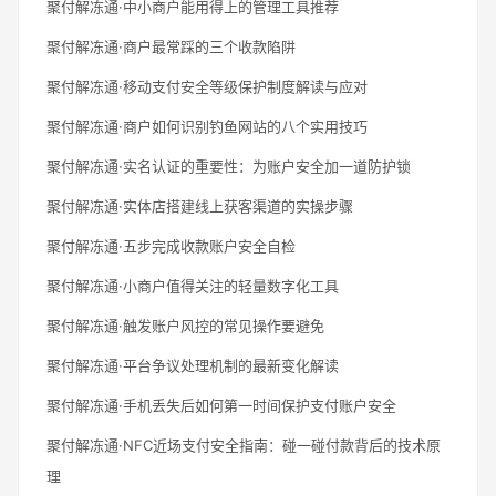
聚付解冻通·中小商户能用得上的管理工具推荐
聚付解冻通·商户最常踩的三个收款陷阱
聚付解冻通·移动支付安全等级保护制度解读与应对
聚付解冻通·商户如何识别钓鱼网站的八个实用技巧
聚付解冻通·实名认证的重要性：为账户安全加一道防护锁
聚付解冻通·实体店搭建线上获客渠道的实操步骤
聚付解冻通·五步完成收款账户安全自检
聚付解冻通·小商户值得关注的轻量数字化工具
聚付解冻通·触发账户风控的常见操作要避免
聚付解冻通·平台争议处理机制的最新变化解读
聚付解冻通·手机丢失后如何第一时间保护支付账户安全
聚付解冻通·NFC近场支付安全指南：碰一碰付款背后的技术原
理