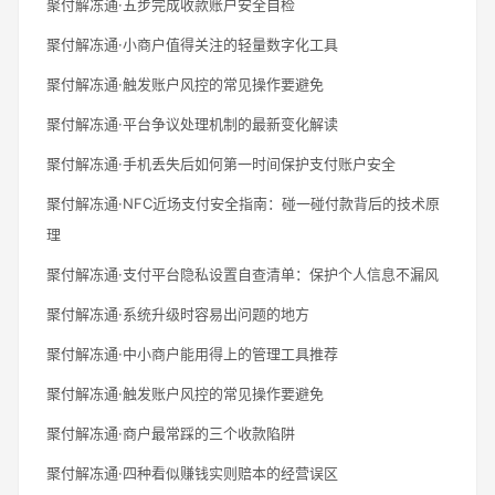
聚付解冻通·五步完成收款账户安全自检
聚付解冻通·小商户值得关注的轻量数字化工具
聚付解冻通·触发账户风控的常见操作要避免
聚付解冻通·平台争议处理机制的最新变化解读
聚付解冻通·手机丢失后如何第一时间保护支付账户安全
聚付解冻通·NFC近场支付安全指南：碰一碰付款背后的技术原
理
聚付解冻通·支付平台隐私设置自查清单：保护个人信息不漏风
聚付解冻通·系统升级时容易出问题的地方
聚付解冻通·中小商户能用得上的管理工具推荐
聚付解冻通·触发账户风控的常见操作要避免
聚付解冻通·商户最常踩的三个收款陷阱
聚付解冻通·四种看似赚钱实则赔本的经营误区