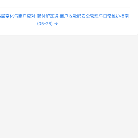
业格局变化与商户应对
聚付解冻通·商户收款码安全管理与日常维护指南
(05-26) →