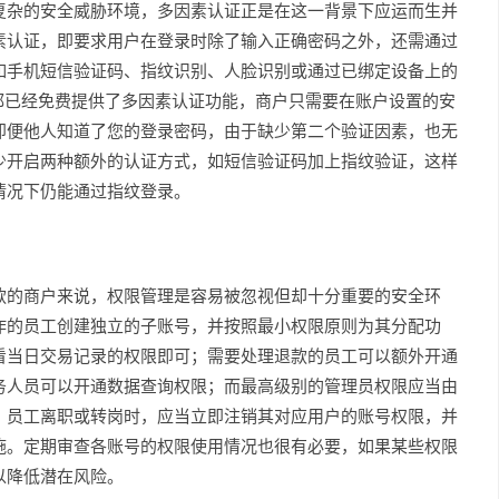
复杂的安全威胁环境，多因素认证正是在这一背景下应运而生并
素认证，即要求用户在登录时除了输入正确密码之外，还需通过
如手机短信验证码、指纹识别、人脸识别或通过已绑定设备上的
都已经免费提供了多因素认证功能，商户只需要在账户设置的安
即便他人知道了您的登录密码，由于缺少第二个验证因素，也无
少开启两种额外的认证方式，如短信验证码加上指纹验证，这样
情况下仍能通过指纹登录。
款的商户来说，权限管理是容易被忽视但却十分重要的安全环
作的员工创建独立的子账号，并按照最小权限原则为其分配功
看当日交易记录的权限即可；需要处理退款的员工可以额外开通
务人员可以开通数据查询权限；而最高级别的管理员权限应当由
。员工离职或转岗时，应当立即注销其对应用户的账号权限，并
施。定期审查各账号的权限使用情况也很有必要，如果某些权限
以降低潜在风险。