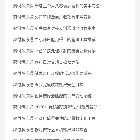
聚付解冻通·新店三个月从零做到盈利的实用方法
聚付解冻通·央行新规后商户收款有哪些变化
聚付解冻通·新手商家对接支付通道全流程指南
聚付解冻通·中小商户能用得上的管理工具推荐
聚付解冻通·平台争议处理机制的最新变化解读
聚付解冻通·商户日常合规自检七步法
聚付解冻通·触发账户风控的常见操作要避免
聚付解冻通·五步完成收款账户安全自检
聚付解冻通·如何选择最匹配的订单管理系统
聚付解冻通·2026年你该留意哪些支付政策新动向
聚付解冻通·小商户值得关注的轻量数字化工具
聚付解冻通·按月做好这五项账户风险检查