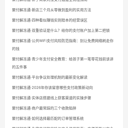
聚付解冻通·新店三个月从零做到盈利的实用方法
聚付解冻通·四种看似赚钱实则赔本的经营误区
聚付解冻通·双重验证是什么？给你的支付账户加上第二把锁
聚付解冻通·公共WiFi支付风险防范指南：别让免费网络刷走你
的钱
聚付解冻通·青少年支付安全教育：给孩子第一笔零花钱前该讲
的五件事
聚付解冻通·平台争议处理机制的最新变化解读
聚付解冻通·2026年你该留意哪些支付政策新动向
聚付解冻通·实体店搭建线上获客渠道的实操步骤
聚付解冻通·商户最常踩的三个收款陷阱
聚付解冻通·如何选择最匹配的订单管理系统