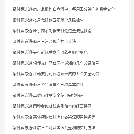
聚付解冻通·商户反欺诈自查清单：每周五分钟守护资金安全
聚付解冻通·按月做好这五项账户风险检查
聚付解冻通·新手商家对接支付通道全流程指南
聚付解冻通·商户日常合规自检七步法
聚付解冻通·央行新规后商户收款有哪些变化
聚付解冻通·读懂支付平台风控通知的几个关键信号
聚付解冻通·移动支付时代必须养成的五个安全习惯
聚付解冻通·商户资金管理的三项基本原则
聚付解冻通·二维码收款安全使用完整指南
聚付解冻通·四种看似赚钱实则赔本的经营误区
聚付解冻通·实体店搭建线上获客渠道的实操步骤
聚付解冻通·新店三个月从零做到盈利的实用方法