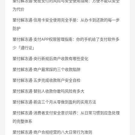
聚付解冻通·免密支付的风险与安全使用指南：方便不能以安全
为代价
聚付解冻通·信用卡安全使用完全手册：从办卡到还款的每一步
防护
聚付解冻通·支付APP权限管理指南：你的手机给了支付软件多
少「通行证」
聚付解冻通·央行新规后商户收款有哪些变化
聚付解冻通·商户最常踩的三个收款陷阱
聚付解冻通·五步完成收款账户安全自检
聚付解冻通·替别人收款你敢吗风险有多大
聚付解冻通·新店三个月从零做到盈利的实用方法
聚付解冻通·消费者支付安全意识培养：从日常习惯到应急处理
的完整体系
聚付解冻通·商户合规经营的八大日常行为准则