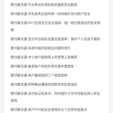
聚付解冻通·平台争议处理机制的最新变化解读
聚付解冻通·手机丢失后如何第一时间保护支付账户安全
聚付解冻通·NFC近场支付安全指南：碰一碰付款背后的技术原
理
聚付解冻通·支付平台隐私设置自查清单：保护个人信息不漏风
聚付解冻通·系统升级时容易出问题的地方
聚付解冻通·中小商户能用得上的管理工具推荐
聚付解冻通·触发账户风控的常见操作要避免
聚付解冻通·商户最常踩的三个收款陷阱
聚付解冻通·四种看似赚钱实则赔本的经营误区
聚付解冻通·支付标记化技术：你的银行卡号为何能在网上安全
使用
聚付解冻通·商户POS机安全使用的五个日常检查要点