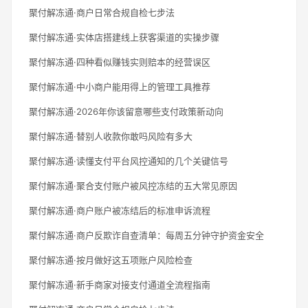
聚付解冻通·商户日常合规自检七步法
聚付解冻通·实体店搭建线上获客渠道的实操步骤
聚付解冻通·四种看似赚钱实则赔本的经营误区
聚付解冻通·中小商户能用得上的管理工具推荐
聚付解冻通·2026年你该留意哪些支付政策新动向
聚付解冻通·替别人收款你敢吗风险有多大
聚付解冻通·读懂支付平台风控通知的几个关键信号
聚付解冻通·聚合支付账户被风控冻结的五大常见原因
聚付解冻通·商户账户被冻结后的标准申诉流程
聚付解冻通·商户反欺诈自查清单：每周五分钟守护资金安全
聚付解冻通·按月做好这五项账户风险检查
聚付解冻通·新手商家对接支付通道全流程指南