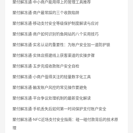
聚付解冻通·中小商户能用得上的管理工具推荐
聚付解冻通·商户最常踩的三个收款陷阱
聚付解冻通·移动支付安全等级保护制度解读与应对
聚付解冻通·商户如何识别钓鱼网站的八个实用技巧
聚付解冻通·实名认证的重要性：为账户安全加一道防护锁
聚付解冻通·实体店搭建线上获客渠道的实操步骤
聚付解冻通·五步完成收款账户安全自检
聚付解冻通·小商户值得关注的轻量数字化工具
聚付解冻通·触发账户风控的常见操作要避免
聚付解冻通·平台争议处理机制的最新变化解读
聚付解冻通·手机丢失后如何第一时间保护支付账户安全
聚付解冻通·NFC近场支付安全指南：碰一碰付款背后的技术原
理