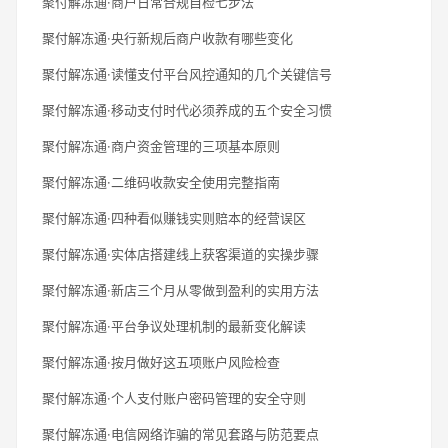
聚付解冻通·商户日常合规自检七步法
聚付解冻通·央行新规后商户收款有哪些变化
聚付解冻通·读懂支付平台风控通知的几个关键信号
聚付解冻通·移动支付时代必须养成的五个安全习惯
聚付解冻通·商户资金管理的三项基本原则
聚付解冻通·二维码收款安全使用完整指南
聚付解冻通·四种看似赚钱实则赔本的经营误区
聚付解冻通·实体店搭建线上获客渠道的实操步骤
聚付解冻通·新店三个月从零做到盈利的实用方法
聚付解冻通·平台争议处理机制的最新变化解读
聚付解冻通·按月做好这五项账户风险检查
聚付解冻通·个人支付账户密码管理的安全守则
聚付解冻通·电信网络诈骗的常见套路与防范要点