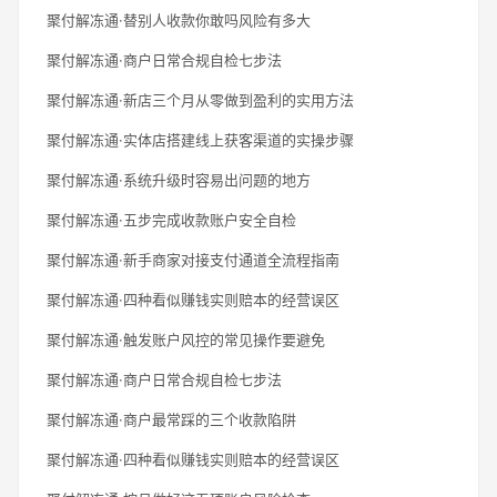
聚付解冻通·替别人收款你敢吗风险有多大
聚付解冻通·商户日常合规自检七步法
聚付解冻通·新店三个月从零做到盈利的实用方法
聚付解冻通·实体店搭建线上获客渠道的实操步骤
聚付解冻通·系统升级时容易出问题的地方
聚付解冻通·五步完成收款账户安全自检
聚付解冻通·新手商家对接支付通道全流程指南
聚付解冻通·四种看似赚钱实则赔本的经营误区
聚付解冻通·触发账户风控的常见操作要避免
聚付解冻通·商户日常合规自检七步法
聚付解冻通·商户最常踩的三个收款陷阱
聚付解冻通·四种看似赚钱实则赔本的经营误区