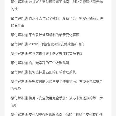
聚付解冻通·公共WiFi支付风险防范指南：别让免费网络刷走你
的钱
聚付解冻通·青少年支付安全教育：给孩子第一笔零花钱前该讲
的五件事
聚付解冻通·平台争议处理机制的最新变化解读
聚付解冻通·2026年你该留意哪些支付政策新动向
聚付解冻通·实体店搭建线上获客渠道的实操步骤
聚付解冻通·商户最常踩的三个收款陷阱
聚付解冻通·如何选择最匹配的订单管理系统
聚付解冻通·免密支付的风险与安全使用指南：方便不能以安全
为代价
聚付解冻通·信用卡安全使用完全手册：从办卡到还款的每一步
防护
聚付解冻通·支付APP权限管理指南：你的手机给了支付软件多