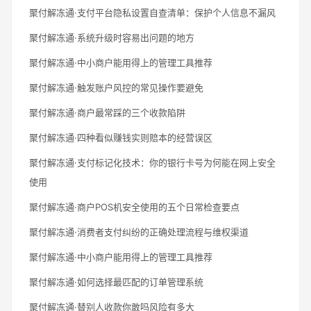
聚付解冻通·支付平台隐私设置自查清单：保护个人信息不漏风
聚付解冻通·系统升级时容易出问题的地方
聚付解冻通·中小商户能用得上的管理工具推荐
聚付解冻通·触发账户风控的常见操作要避免
聚付解冻通·商户最常踩的三个收款陷阱
聚付解冻通·四种看似赚钱实则赔本的经营误区
聚付解冻通·支付标记化技术：你的银行卡号为何能在网上安全
使用
聚付解冻通·商户POS机安全使用的五个日常检查要点
聚付解冻通·消费者支付纠纷的正确处理流程与维权渠道
聚付解冻通·中小商户能用得上的管理工具推荐
聚付解冻通·如何选择最匹配的订单管理系统
聚付解冻通·替别人收款你敢吗风险有多大