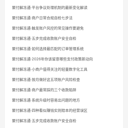
聚付解冻通·平台争议处理机制的最新变化解读
聚付解冻通·商户日常合规自检七步法
聚付解冻通·触发账户风控的常见操作要避免
聚付解冻通·五步完成收款账户安全自检
聚付解冻通·如何选择最匹配的订单管理系统
聚付解冻通·2026年你该留意哪些支付政策新动向
聚付解冻通·小商户值得关注的轻量数字化工具
聚付解冻通·按月做好这五项账户风险检查
聚付解冻通·商户最常踩的三个收款陷阱
聚付解冻通·系统升级时容易出问题的地方
聚付解冻通·四种看似赚钱实则赔本的经营误区
聚付解冻通·五步完成收款账户安全自检