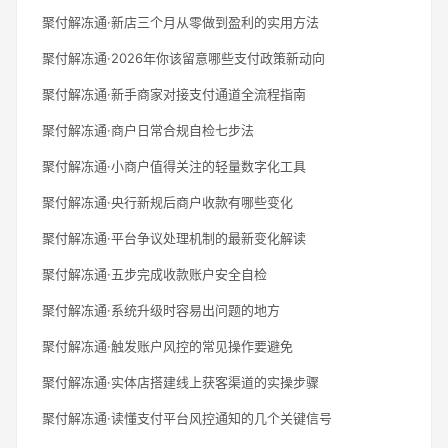
聚付解冻通·新店三个月从零做到盈利的实用方法
聚付解冻通·2026年你该留意哪些支付政策新动向
聚付解冻通·新手商家对接支付通道全流程指南
聚付解冻通·商户日常合规自检七步法
聚付解冻通·小商户值得关注的轻量数字化工具
聚付解冻通·央行新规后商户收款有哪些变化
聚付解冻通·平台争议处理机制的最新变化解读
聚付解冻通·五步完成收款账户安全自检
聚付解冻通·系统升级时容易出问题的地方
聚付解冻通·触发账户风控的常见操作要避免
聚付解冻通·实体店搭建线上获客渠道的实操步骤
聚付解冻通·读懂支付平台风控通知的几个关键信号