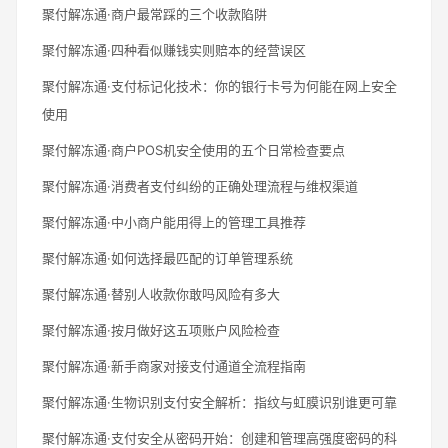
聚付解冻通·商户最常踩的三个收款陷阱
聚付解冻通·四种看似赚钱实则赔本的经营误区
聚付解冻通·支付标记化技术：你的银行卡号为何能在网上安全
使用
聚付解冻通·商户POS机安全使用的五个日常检查要点
聚付解冻通·消费者支付纠纷的正确处理流程与维权渠道
聚付解冻通·中小商户能用得上的管理工具推荐
聚付解冻通·如何选择最匹配的订单管理系统
聚付解冻通·替别人收款你敢吗风险有多大
聚付解冻通·按月做好这五项账户风险检查
聚付解冻通·新手商家对接支付通道全流程指南
聚付解冻通·生物识别支付安全解析：指纹与虹膜识别谁更可靠
聚付解冻通·支付安全从密码开始：创建和管理高强度密码的科