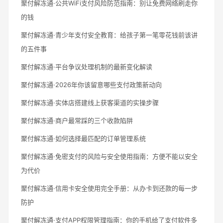
聚付解冻通·公共WiFi支付风险防范指南：别让免费网络刷走你
的钱
聚付解冻通·青少年支付安全教育：给孩子第一笔零花钱前该讲
的五件事
聚付解冻通·平台争议处理机制的最新变化解读
聚付解冻通·2026年你该留意哪些支付政策新动向
聚付解冻通·实体店搭建线上获客渠道的实操步骤
聚付解冻通·商户最常踩的三个收款陷阱
聚付解冻通·如何选择最匹配的订单管理系统
聚付解冻通·免密支付的风险与安全使用指南：方便不能以安全
为代价
聚付解冻通·信用卡安全使用完全手册：从办卡到还款的每一步
防护
聚付解冻通·支付APP权限管理指南：你的手机给了支付软件多