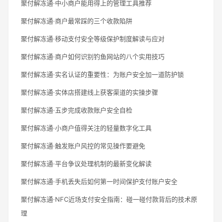
聚付解冻通·中小商户能用得上的管理工具推荐
聚付解冻通·商户最常踩的三个收款陷阱
聚付解冻通·移动支付安全等级保护制度解读与应对
聚付解冻通·商户如何识别钓鱼网站的八个实用技巧
聚付解冻通·实名认证的重要性：为账户安全加一道防护锁
聚付解冻通·实体店搭建线上获客渠道的实操步骤
聚付解冻通·五步完成收款账户安全自检
聚付解冻通·小商户值得关注的轻量数字化工具
聚付解冻通·触发账户风控的常见操作要避免
聚付解冻通·平台争议处理机制的最新变化解读
聚付解冻通·手机丢失后如何第一时间保护支付账户安全
聚付解冻通·NFC近场支付安全指南：碰一碰付款背后的技术原
理