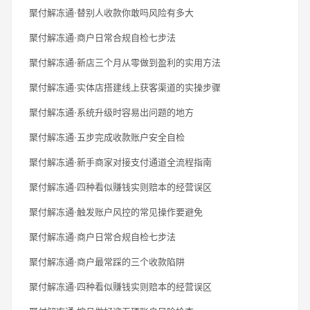
聚付解冻通·替别人收款你敢吗风险有多大
聚付解冻通·商户日常合规自检七步法
聚付解冻通·新店三个月从零做到盈利的实用方法
聚付解冻通·实体店搭建线上获客渠道的实操步骤
聚付解冻通·系统升级时容易出问题的地方
聚付解冻通·五步完成收款账户安全自检
聚付解冻通·新手商家对接支付通道全流程指南
聚付解冻通·四种看似赚钱实则赔本的经营误区
聚付解冻通·触发账户风控的常见操作要避免
聚付解冻通·商户日常合规自检七步法
聚付解冻通·商户最常踩的三个收款陷阱
聚付解冻通·四种看似赚钱实则赔本的经营误区