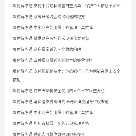
聚付解冻通·支付平台隐私设置自查清单：保护个人信息不漏风
聚付解冻通·系统升级时容易出问题的地方
聚付解冻通·中小商户能用得上的管理工具推荐
聚付解冻通·触发账户风控的常见操作要避免
聚付解冻通·商户最常踩的三个收款陷阱
聚付解冻通·四种看似赚钱实则赔本的经营误区
聚付解冻通·支付标记化技术：你的银行卡号为何能在网上安全
使用
聚付解冻通·商户POS机安全使用的五个日常检查要点
聚付解冻通·消费者支付纠纷的正确处理流程与维权渠道
聚付解冻通·中小商户能用得上的管理工具推荐
聚付解冻通·如何选择最匹配的订单管理系统
聚付解冻通·替别人收款你敢吗风险有多大