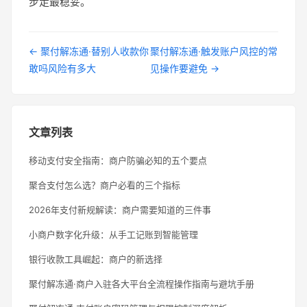
步走最稳妥。
← 聚付解冻通·替别人收款你
聚付解冻通·触发账户风控的常
敢吗风险有多大
见操作要避免 →
文章列表
移动支付安全指南：商户防骗必知的五个要点
聚合支付怎么选？商户必看的三个指标
2026年支付新规解读：商户需要知道的三件事
小商户数字化升级：从手工记账到智能管理
银行收款工具崛起：商户的新选择
聚付解冻通·商户入驻各大平台全流程操作指南与避坑手册