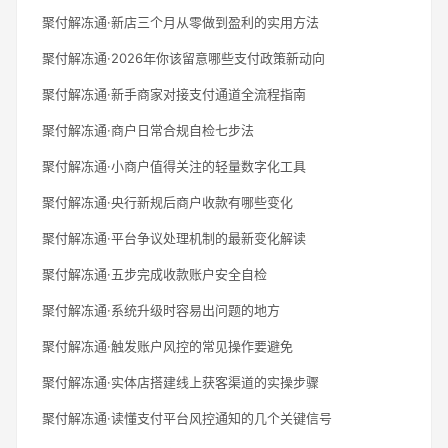
聚付解冻通·新店三个月从零做到盈利的实用方法
聚付解冻通·2026年你该留意哪些支付政策新动向
聚付解冻通·新手商家对接支付通道全流程指南
聚付解冻通·商户日常合规自检七步法
聚付解冻通·小商户值得关注的轻量数字化工具
聚付解冻通·央行新规后商户收款有哪些变化
聚付解冻通·平台争议处理机制的最新变化解读
聚付解冻通·五步完成收款账户安全自检
聚付解冻通·系统升级时容易出问题的地方
聚付解冻通·触发账户风控的常见操作要避免
聚付解冻通·实体店搭建线上获客渠道的实操步骤
聚付解冻通·读懂支付平台风控通知的几个关键信号