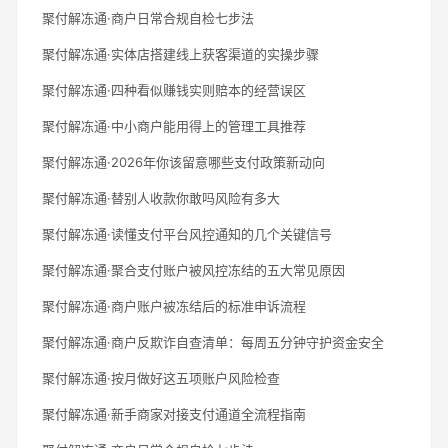
聚付解冻通·商户日常合规自检七步法
聚付解冻通·实体店搭建线上获客渠道的实操步骤
聚付解冻通·四种看似赚钱实则赔本的经营误区
聚付解冻通·中小商户能用得上的管理工具推荐
聚付解冻通·2026年你该留意哪些支付政策新动向
聚付解冻通·替别人收款你敢吗风险有多大
聚付解冻通·读懂支付平台风控通知的几个关键信号
聚付解冻通·聚合支付账户被风控冻结的五大常见原因
聚付解冻通·商户账户被冻结后的标准申诉流程
聚付解冻通·商户反欺诈自查清单：每周五分钟守护资金安全
聚付解冻通·按月做好这五项账户风险检查
聚付解冻通·新手商家对接支付通道全流程指南