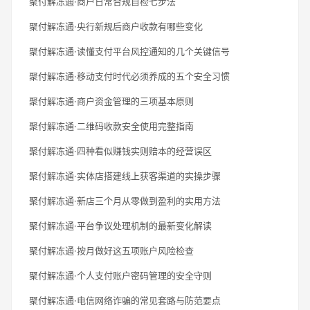
聚付解冻通·商户日常合规自检七步法
聚付解冻通·央行新规后商户收款有哪些变化
聚付解冻通·读懂支付平台风控通知的几个关键信号
聚付解冻通·移动支付时代必须养成的五个安全习惯
聚付解冻通·商户资金管理的三项基本原则
聚付解冻通·二维码收款安全使用完整指南
聚付解冻通·四种看似赚钱实则赔本的经营误区
聚付解冻通·实体店搭建线上获客渠道的实操步骤
聚付解冻通·新店三个月从零做到盈利的实用方法
聚付解冻通·平台争议处理机制的最新变化解读
聚付解冻通·按月做好这五项账户风险检查
聚付解冻通·个人支付账户密码管理的安全守则
聚付解冻通·电信网络诈骗的常见套路与防范要点