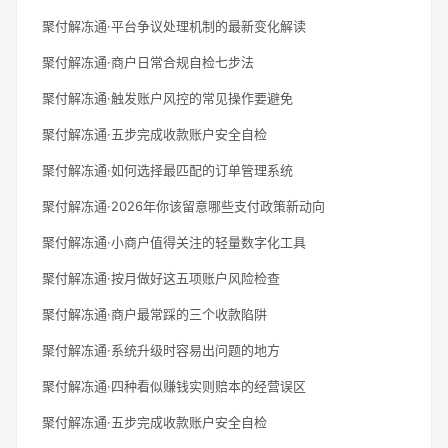
聚付解冻通·平台争议处理机制的最新变化解读
聚付解冻通·商户日常合规自检七步法
聚付解冻通·触发账户风控的常见操作要避免
聚付解冻通·五步完成收款账户安全自检
聚付解冻通·如何选择最匹配的订单管理系统
聚付解冻通·2026年你该留意哪些支付政策新动向
聚付解冻通·小商户值得关注的轻量数字化工具
聚付解冻通·按月做好这五项账户风险检查
聚付解冻通·商户最常踩的三个收款陷阱
聚付解冻通·系统升级时容易出问题的地方
聚付解冻通·四种看似赚钱实则赔本的经营误区
聚付解冻通·五步完成收款账户安全自检