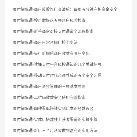
聚付解冻通·商户反欺诈自查清单：每周五分钟守护资金安全
聚付解冻通·按月做好这五项账户风险检查
聚付解冻通·新手商家对接支付通道全流程指南
聚付解冻通·商户日常合规自检七步法
聚付解冻通·央行新规后商户收款有哪些变化
聚付解冻通·读懂支付平台风控通知的几个关键信号
聚付解冻通·移动支付时代必须养成的五个安全习惯
聚付解冻通·商户资金管理的三项基本原则
聚付解冻通·二维码收款安全使用完整指南
聚付解冻通·四种看似赚钱实则赔本的经营误区
聚付解冻通·实体店搭建线上获客渠道的实操步骤
聚付解冻通·新店三个月从零做到盈利的实用方法