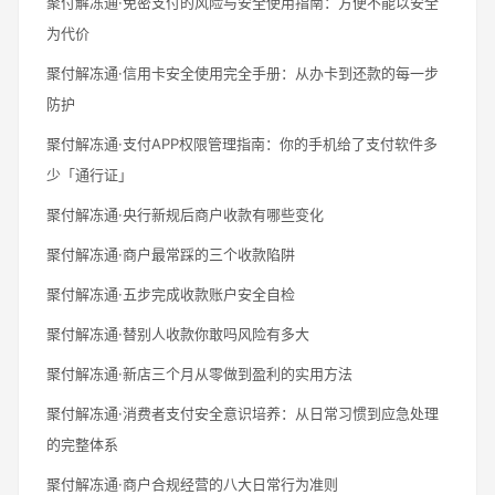
聚付解冻通·免密支付的风险与安全使用指南：方便不能以安全
为代价
聚付解冻通·信用卡安全使用完全手册：从办卡到还款的每一步
防护
聚付解冻通·支付APP权限管理指南：你的手机给了支付软件多
少「通行证」
聚付解冻通·央行新规后商户收款有哪些变化
聚付解冻通·商户最常踩的三个收款陷阱
聚付解冻通·五步完成收款账户安全自检
聚付解冻通·替别人收款你敢吗风险有多大
聚付解冻通·新店三个月从零做到盈利的实用方法
聚付解冻通·消费者支付安全意识培养：从日常习惯到应急处理
的完整体系
聚付解冻通·商户合规经营的八大日常行为准则