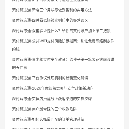
聚付解冻通·新店三个月从零做到盈利的实用方法
聚付解冻通·四种看似赚钱实则赔本的经营误区
聚付解冻通·双重验证是什么？给你的支付账户加上第二把锁
聚付解冻通·公共WiFi支付风险防范指南：别让免费网络刷走你
的钱
聚付解冻通·青少年支付安全教育：给孩子第一笔零花钱前该讲
的五件事
聚付解冻通·平台争议处理机制的最新变化解读
聚付解冻通·2026年你该留意哪些支付政策新动向
聚付解冻通·实体店搭建线上获客渠道的实操步骤
聚付解冻通·商户最常踩的三个收款陷阱
聚付解冻通·如何选择最匹配的订单管理系统