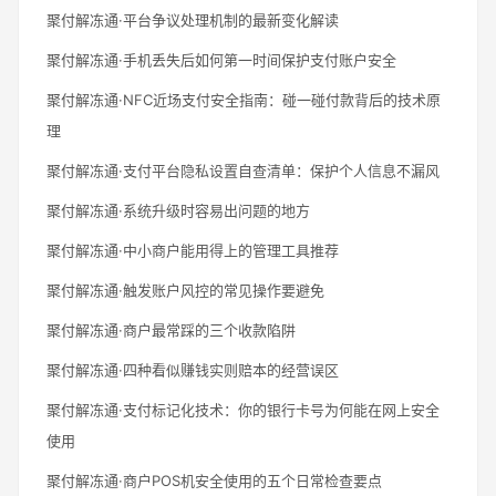
聚付解冻通·平台争议处理机制的最新变化解读
聚付解冻通·手机丢失后如何第一时间保护支付账户安全
聚付解冻通·NFC近场支付安全指南：碰一碰付款背后的技术原
理
聚付解冻通·支付平台隐私设置自查清单：保护个人信息不漏风
聚付解冻通·系统升级时容易出问题的地方
聚付解冻通·中小商户能用得上的管理工具推荐
聚付解冻通·触发账户风控的常见操作要避免
聚付解冻通·商户最常踩的三个收款陷阱
聚付解冻通·四种看似赚钱实则赔本的经营误区
聚付解冻通·支付标记化技术：你的银行卡号为何能在网上安全
使用
聚付解冻通·商户POS机安全使用的五个日常检查要点