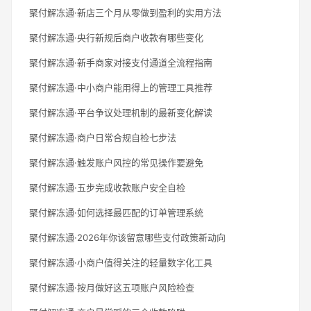
聚付解冻通·新店三个月从零做到盈利的实用方法
聚付解冻通·央行新规后商户收款有哪些变化
聚付解冻通·新手商家对接支付通道全流程指南
聚付解冻通·中小商户能用得上的管理工具推荐
聚付解冻通·平台争议处理机制的最新变化解读
聚付解冻通·商户日常合规自检七步法
聚付解冻通·触发账户风控的常见操作要避免
聚付解冻通·五步完成收款账户安全自检
聚付解冻通·如何选择最匹配的订单管理系统
聚付解冻通·2026年你该留意哪些支付政策新动向
聚付解冻通·小商户值得关注的轻量数字化工具
聚付解冻通·按月做好这五项账户风险检查