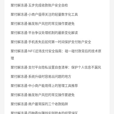
聚付解冻通·五步完成收款账户安全自检
聚付解冻通·小商户值得关注的轻量数字化工具
聚付解冻通·触发账户风控的常见操作要避免
聚付解冻通·平台争议处理机制的最新变化解读
聚付解冻通·手机丢失后如何第一时间保护支付账户安全
聚付解冻通·NFC近场支付安全指南：碰一碰付款背后的技术原
理
聚付解冻通·支付平台隐私设置自查清单：保护个人信息不漏风
聚付解冻通·系统升级时容易出问题的地方
聚付解冻通·中小商户能用得上的管理工具推荐
聚付解冻通·触发账户风控的常见操作要避免
聚付解冻通·商户最常踩的三个收款陷阱
聚付解冻通·四种看似赚钱实则赔本的经营误区