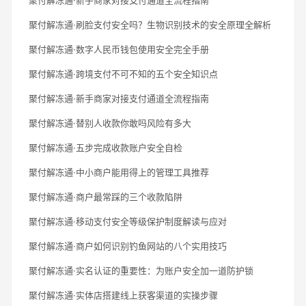
聚付解冻通·刷脸支付安全吗？生物识别技术的安全原理全解析
聚付解冻通·数字人民币钱包使用安全完全手册
聚付解冻通·跨境支付不可不知的五个安全知识点
聚付解冻通·新手商家对接支付通道全流程指南
聚付解冻通·替别人收款你敢吗风险有多大
聚付解冻通·五步完成收款账户安全自检
聚付解冻通·中小商户能用得上的管理工具推荐
聚付解冻通·商户最常踩的三个收款陷阱
聚付解冻通·移动支付安全等级保护制度解读与应对
聚付解冻通·商户如何识别钓鱼网站的八个实用技巧
聚付解冻通·实名认证的重要性：为账户安全加一道防护锁
聚付解冻通·实体店搭建线上获客渠道的实操步骤